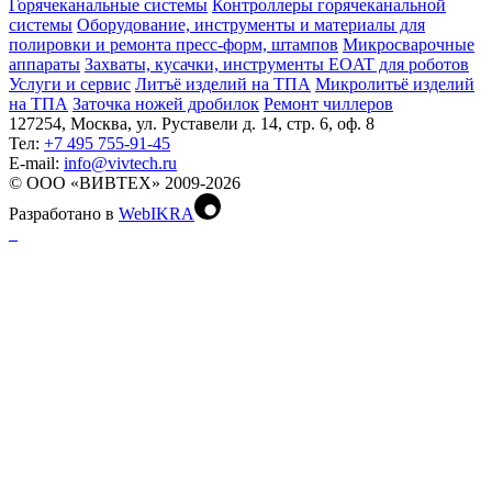
Горячеканальные системы
Контроллеры горячеканальной
системы
Оборудование, инструменты и материалы для
полировки и ремонта пресс-форм, штампов
Микросварочные
аппараты
Захваты, кусачки, инструменты EOAT для роботов
Услуги и сервис
Литъё изделий на ТПА
Микролитьё изделий
на ТПА
Заточка ножей дробилок
Ремонт чиллеров
127254, Москва, ул. Руставели д. 14, стр. 6, оф. 8
Тел:
+7 495 755-91-45
Е-mail:
info@vivtech.ru
© ООО «ВИВТЕХ» 2009-2026
Разработано в
WebIKRA