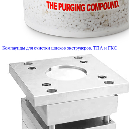
Компаунды для очистки шнеков экструдеров, ТПА и ГКС