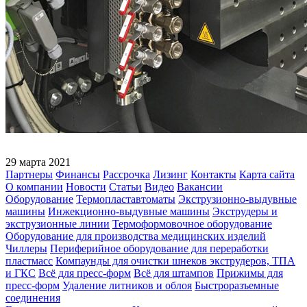
29 марта 2021
Партнеры
Финансы
Рассрочка
Лизинг
Контакты
Карта сайта
О компании
Новости
Статьи
Видео
Вакансии
Оборудование
Термопластавтоматы
Экструзионно-выдувные
машины
Инжекционно-выдувные машины
Экструдеры и
экструзионные линии
Термоформовочное оборудование
Оборудование для производства медицинских изделий
Чиллеры
Периферийное оборудование для переработки
пластмасс
Компаунды для очистки шнеков экструдеров, ТПА
и ГКС
Всё для пресс-форм
Всё для штампов
Прижимы для
пресс-форм
Удаление литников и облоя
Быстроразъемные
соединения