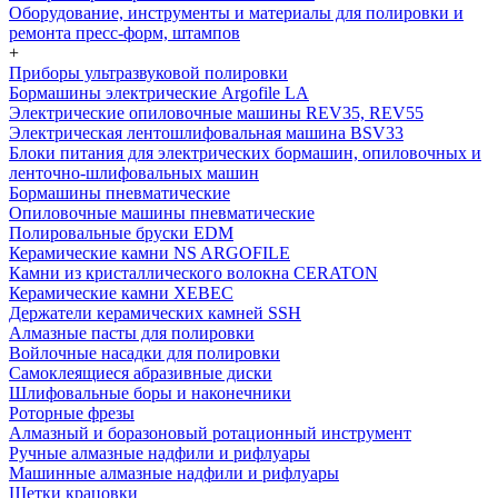
Оборудование, инструменты и материалы для полировки и
ремонта пресс-форм, штампов
+
Приборы ультразвуковой полировки
Бормашины электрические Argofile LA
Электрические опиловочные машины REV35, REV55
Электрическая лентошлифовальная машина BSV33
Блоки питания для электрических бормашин, опиловочных и
ленточно-шлифовальных машин
Бормашины пневматические
Опиловочные машины пневматические
Полировальные бруски EDM
Керамические камни NS ARGOFILE
Камни из кристаллического волокна CERATON
Керамические камни XEBEC
Держатели керамических камней SSH
Алмазные пасты для полировки
Войлочные насадки для полировки
Самоклеящиеся абразивные диски
Шлифовальные боры и наконечники
Роторные фрезы
Алмазный и боразоновый ротационный инструмент
Ручные алмазные надфили и рифлуары
Машинные алмазные надфили и рифлуары
Щетки крацовки