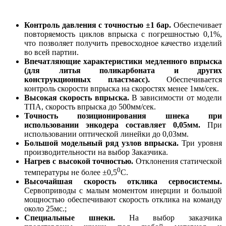
Контроль давления с точностью ±1 бар.
Обеспечивает
повторяемость циклов впрыска с погрешностью 0,1%,
что позволяет получить превосходное качество изделий
во всей партии.
Впечатляющие характеристики медленного впрыска
(для литья поликарбоната и других
конструкционных пластмасс).
Обеспечивается
контроль скорости впрыска на скоростях менее 1мм/сек.
Высокая скорость впрыска.
В зависимости от модели
ТПА, скорость впрыска до 500мм/сек.
Точность позиционирования шнека при
использовании энкодера составляет 0,05мм.
При
использовании оптической линейки до 0,03мм.
Большой модельный ряд узлов впрыска.
Три уровня
производительности на выбор Заказчика.
Нагрев с высокой точностью.
Отклонения статической
0
температуры не более ±0,5
С.
Высочайшая скорость отклика сервосистемы.
Сервоприводы с малым моментом инерции и большой
мощностью обеспечивают скорость отклика на команду
около 25мс.;
Специальные шнеки.
На выбор заказчика