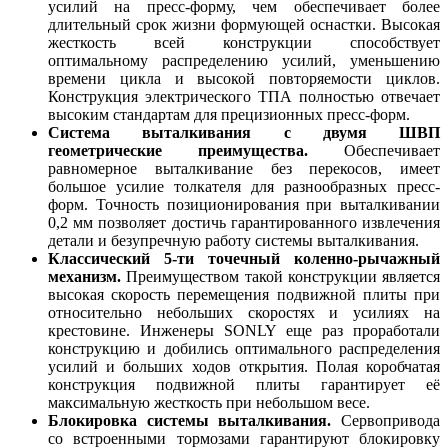
усилий на пресс-форму, чем обеспечивает более
длительный срок жизни формующей оснастки. Высокая
жесткость всей конструкции способствует
оптимальному распределению усилий, уменьшению
времени цикла и высокой повторяемости циклов.
Конструкция электрического ТПА полностью отвечает
высоким стандартам для прецизионных пресс-форм.
Система выталкивания с двумя ШВП
геометрические преимущества.
Обеспечивает
равномерное выталкивание без перекосов, имеет
большое усилие толкателя для разнообразных пресс-
форм. Точность позиционирования при выталкивании
0,2 мм позволяет достичь гарантированного извлечения
детали и безупречную работу системы выталкивания.
Классический 5-ти точечный коленно-рычажный
механизм.
Преимуществом такой конструкции является
высокая скорость перемещения подвижной плиты при
относительно небольших скоростях и усилиях на
крестовине. Инженеры SONLY еще раз проработали
конструкцию и добились оптимального распределения
усилий и больших ходов открытия. Полая коробчатая
конструкция подвижной плиты гарантирует её
максимальную жесткость при небольшом весе.
Блокировка системы выталкивания.
Сервопривода
со встроенными тормозами гарантируют блокировку