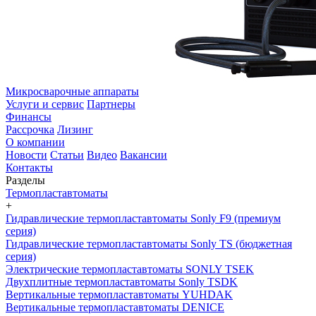
Микросварочные аппараты
Услуги и сервис
Партнеры
Финансы
Рассрочка
Лизинг
О компании
Новости
Статьи
Видео
Вакансии
Контакты
Разделы
Термопластавтоматы
+
Гидравлические термопластавтоматы Sonly F9 (премиум
серия)
Гидравлические термопластавтоматы Sonly TS (бюджетная
серия)
Электрические термопластавтоматы SONLY TSEK
Двухплитные термопластавтоматы Sonly TSDK
Вертикальные термопластавтоматы YUHDAK
Вертикальные термопластавтоматы DENICE