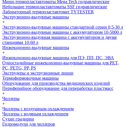
Мини-термопластавтоматы Mega Tech гидравлические
Небольшие термопластавтоматы SSF гидравлические
Лабораторный термопластавтомат TYTESTER
Экструзионно-выдувные машины
+
Экструзионно-выдувные машины стандартной серии 0,5-30 л
Экструзионно-выдувные машины с аккумулятором 10-5000 л
Экструзионно-выдувная машина с аккумулятором и двумя
станциями 10-60 л
Инжекционно-выдувные машины
+
Инжекционно-выдувные машины для ПЭ, ПП, ПС, ЭВА
Одностадийные инжекционно-выдувные машины для PET,
PC, PETG, PP, PS
Экструдеры и экструзионные линии
Термоформовочные машины
Оборудование для производства медицинских изделий
Периферийное оборудование для переработки пластмасс
+
Чиллеры
+
Чиллеры с воздушным охлаждением
Чиллеры с водяным охлаждением
Сухие градирни
Гидромодули для чиллеров