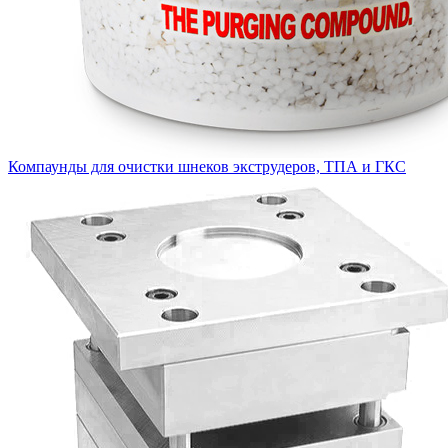
Компаунды для очистки шнеков экструдеров, ТПА и ГКС