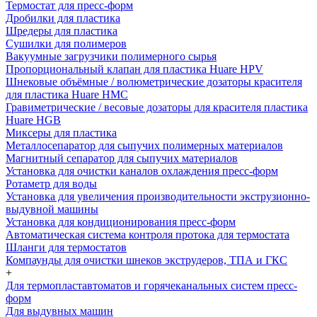
Термостат для пресс-форм
Дробилки для пластика
Шредеры для пластика
Сушилки для полимеров
Вакуумные загрузчики полимерного сырья
Пропорциональный клапан для пластика Huare HPV
Шнековые объёмные / волюметрические дозаторы красителя
для пластика Huare HMC
Гравиметрические / весовые дозаторы для красителя пластика
Huare HGB
Миксеры для пластика
Металлосепаратор для сыпучих полимерных материалов
Магнитный сепаратор для сыпучих материалов
Установка для очистки каналов охлаждения пресс-форм
Ротаметр для воды
Установка для увеличения производительности экструзионно-
выдувной машины
Установка для кондиционирования пресс-форм
Автоматическая система контроля протока для термостата
Шланги для термостатов
Компаунды для очистки шнеков экструдеров, ТПА и ГКС
+
Для термопластавтоматов и горячеканальных систем пресс-
форм
Для выдувных машин