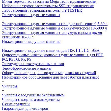
Мини-термопластавтоматы Mega Tech гидравлические
Небольшие термопластавтоматы SSF гидравлические
Лабораторный термопластавтомат TYTESTER
Экструзионно-выдувные машины
+
Экструзионно-выдувные машины стандартной серии 0,5-30 л
Экструзионно-выдувные машины с аккумулятором 10-5000 л
Экструзионно-выдувная машина с аккумулятором и двумя
станциями 10-60 л
Инжекционно-выдувные машины
+
Инжекционно-выдувные машины для ПЭ, ПП, ПС, ЭВА
Одностадийные инжекционно-выдувные машины для PET,
PC, PETG, PP, PS
Экструдеры и экструзионные линии
Термоформовочные машины
Оборудование для производства медицинских изделий
Периферийное оборудование для переработки пластмасс
+
Чиллеры
+
Чиллеры с воздушным охлаждением
Чиллеры с водяным охлаждением
Сухие градирни
Гидромодули для чиллеров