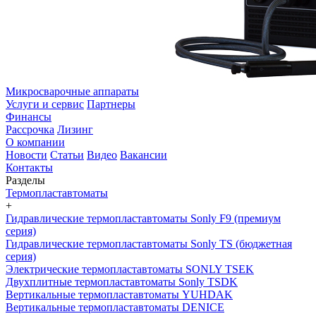
Микросварочные аппараты
Услуги и сервис
Партнеры
Финансы
Рассрочка
Лизинг
О компании
Новости
Статьи
Видео
Вакансии
Контакты
Разделы
Термопластавтоматы
+
Гидравлические термопластавтоматы Sonly F9 (премиум
серия)
Гидравлические термопластавтоматы Sonly TS (бюджетная
серия)
Электрические термопластавтоматы SONLY TSEK
Двухплитные термопластавтоматы Sonly TSDK
Вертикальные термопластавтоматы YUHDAK
Вертикальные термопластавтоматы DENICE