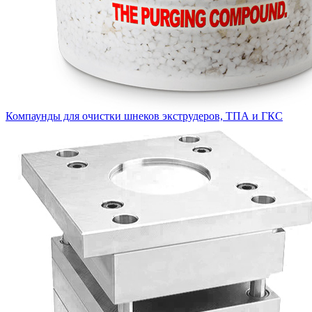
Компаунды для очистки шнеков экструдеров, ТПА и ГКС