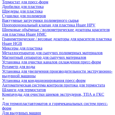
Термостат для пресс-форм
Дробилки для пластика
Шредеры для пластика
Сушилки для полимеров
Вакуумные загрузчики полимерного сырья
Пропорциональный клапан для пластика Huare HPV
Шнековые объёмные / волюметрические дозаторы красителя
для пластика Huare HMC
Гравиметрические / весовые дозаторы для красителя пластика
Huare HGB
Миксеры для пластика
Металлосепаратор для сыпучих полимерных материалов
Магнитный сепаратор для сыпучих материалов
Установка для очистки каналов охлаждения пресс-форм
Ротаметр для воды
Установка для увеличения производительности экструзионно-
выдувной машины
Установка для кондиционирования пресс-форм
Автоматическая система контроля протока для термостата
Шланги для термостатов
Компаунды для очистки шнеков экструдеров, ТПА и ГКС
+
Для термопластавтоматов и горячеканальных систем пресс-
форм
Для выдувных машин