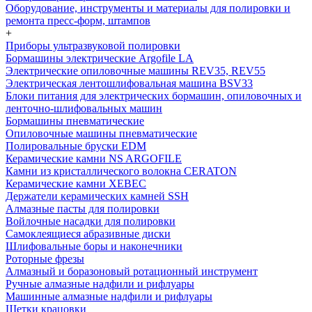
Оборудование, инструменты и материалы для полировки и
ремонта пресс-форм, штампов
+
Приборы ультразвуковой полировки
Бормашины электрические Argofile LA
Электрические опиловочные машины REV35, REV55
Электрическая лентошлифовальная машина BSV33
Блоки питания для электрических бормашин, опиловочных и
ленточно-шлифовальных машин
Бормашины пневматические
Опиловочные машины пневматические
Полировальные бруски EDM
Керамические камни NS ARGOFILE
Камни из кристаллического волокна CERATON
Керамические камни XEBEC
Держатели керамических камней SSH
Алмазные пасты для полировки
Войлочные насадки для полировки
Самоклеящиеся абразивные диски
Шлифовальные боры и наконечники
Роторные фрезы
Алмазный и боразоновый ротационный инструмент
Ручные алмазные надфили и рифлуары
Машинные алмазные надфили и рифлуары
Щетки крацовки