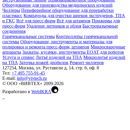
Оборудование для производства медицинских изделий
Чиллеры
Периферийное оборудование для переработки
пластмасс
Компаунды для очистки шнеков экструдеров, ТПА
и ГКС
Всё для пресс-форм
Всё для штампов
Прижимы для
пресс-форм
Удаление литников и облоя
Быстроразъемные
соединения
Горячеканальные системы
Контроллеры горячеканальной
системы
Оборудование, инструменты и материалы для
полировки и ремонта пресс-форм, штампов
Микросварочные
аппараты
Захваты, кусачки, инструменты EOAT для роботов
Услуги и сервис
Литъё изделий на ТПА
Микролитьё изделий
на ТПА
Заточка ножей дробилок
Ремонт чиллеров
127254, Москва, ул. Руставели д. 14, стр. 6, оф. 8
Тел:
+7 495 755-91-45
Е-mail:
info@vivtech.ru
© ООО «ВИВТЕХ» 2009-2026
Разработано в
WebIKRA