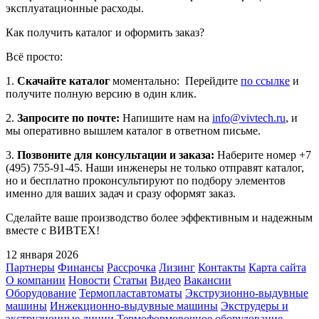
эксплуатационные расходы.
Как получить каталог и оформить заказ?
Всё просто:
1.
Скачайте каталог
моментально: Перейдите
по ссылке
и
получите полную версию в один клик.
2.
Запросите по почте:
Напишите нам на
info@vivtech.ru
, и
мы оперативно вышлем каталог в ответном письме.
3.
Позвоните для консультации и заказа:
Наберите номер +7
(495) 755-91-45. Наши инженеры не только отправят каталог,
но и бесплатно проконсультируют по подбору элементов
именно для ваших задач и сразу оформят заказ.
Сделайте ваше производство более эффективным и надежным
вместе с ВИВТЕХ!
12 января 2026
Партнеры
Финансы
Рассрочка
Лизинг
Контакты
Карта сайта
О компании
Новости
Статьи
Видео
Вакансии
Оборудование
Термопластавтоматы
Экструзионно-выдувные
машины
Инжекционно-выдувные машины
Экструдеры и
экструзионные линии
Термоформовочное оборудование