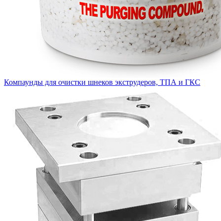
Компаунды для очистки шнеков экструдеров, ТПА и ГКС