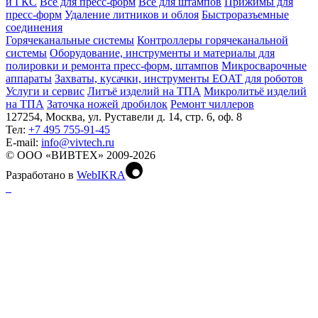
и ГКС
Всё для пресс-форм
Всё для штампов
Прижимы для
пресс-форм
Удаление литников и облоя
Быстроразъемные
соединения
Горячеканальные системы
Контроллеры горячеканальной
системы
Оборудование, инструменты и материалы для
полировки и ремонта пресс-форм, штампов
Микросварочные
аппараты
Захваты, кусачки, инструменты EOAT для роботов
Услуги и сервис
Литъё изделий на ТПА
Микролитьё изделий
на ТПА
Заточка ножей дробилок
Ремонт чиллеров
127254, Москва, ул. Руставели д. 14, стр. 6, оф. 8
Тел:
+7 495 755-91-45
Е-mail:
info@vivtech.ru
© ООО «ВИВТЕХ» 2009-2026
Разработано в
WebIKRA