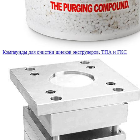
Компаунды для очистки шнеков экструдеров, ТПА и ГКС