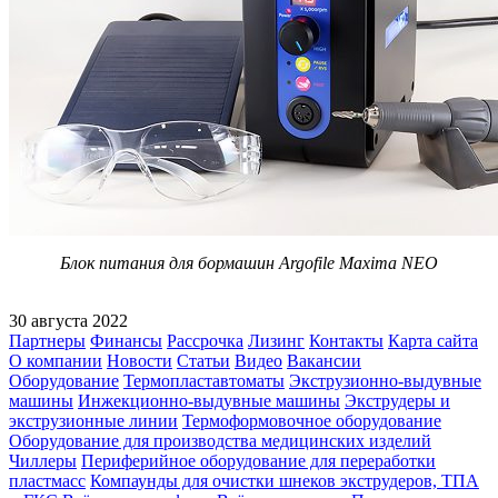
Блок питания для бормашин Argofile Maxima NEO
30 августа 2022
Партнеры
Финансы
Рассрочка
Лизинг
Контакты
Карта сайта
О компании
Новости
Статьи
Видео
Вакансии
Оборудование
Термопластавтоматы
Экструзионно-выдувные
машины
Инжекционно-выдувные машины
Экструдеры и
экструзионные линии
Термоформовочное оборудование
Оборудование для производства медицинских изделий
Чиллеры
Периферийное оборудование для переработки
пластмасс
Компаунды для очистки шнеков экструдеров, ТПА