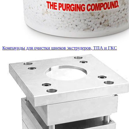
Компаунды для очистки шнеков экструдеров, ТПА и ГКС