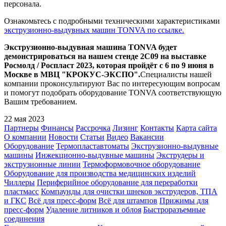
персонала.
Ознакомьтесь с подробными техническими характеристиками
экструзионно-выдувных машин TONVA по ссылке.
Экструзионно-выдувная машина TONVA будет
демонстрироваться на нашем стенде 2С09 на выставке
Росмолд / Роспласт 2023, которая пройдёт с 6 по 9 июня в
Москве в МВЦ "КРОКУС-ЭКСПО".
Специалисты нашей
компании проконсультируют Вас по интересующим вопросам
и помогут подобрать оборудование TONVA соответствующую
Вашим требованием.
22 мая 2023
Партнеры
Финансы
Рассрочка
Лизинг
Контакты
Карта сайта
О компании
Новости
Статьи
Видео
Вакансии
Оборудование
Термопластавтоматы
Экструзионно-выдувные
машины
Инжекционно-выдувные машины
Экструдеры и
экструзионные линии
Термоформовочное оборудование
Оборудование для производства медицинских изделий
Чиллеры
Периферийное оборудование для переработки
пластмасс
Компаунды для очистки шнеков экструдеров, ТПА
и ГКС
Всё для пресс-форм
Всё для штампов
Прижимы для
пресс-форм
Удаление литников и облоя
Быстроразъемные
соединения