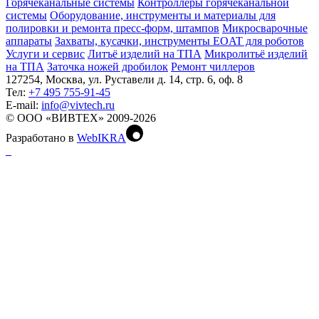
Горячеканальные системы
Контроллеры горячеканальной
системы
Оборудование, инструменты и материалы для
полировки и ремонта пресс-форм, штампов
Микросварочные
аппараты
Захваты, кусачки, инструменты EOAT для роботов
Услуги и сервис
Литъё изделий на ТПА
Микролитьё изделий
на ТПА
Заточка ножей дробилок
Ремонт чиллеров
127254, Москва, ул. Руставели д. 14, стр. 6, оф. 8
Тел:
+7 495 755-91-45
Е-mail:
info@vivtech.ru
© ООО «ВИВТЕХ» 2009-2026
Разработано в
WebIKRA