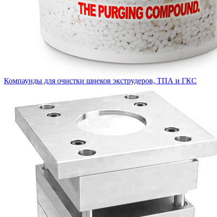
Компаунды для очистки шнеков экструдеров, ТПА и ГКС