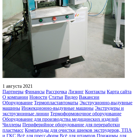
1 августа 2021
Партнеры
Финансы
Рассрочка
Лизинг
Контакты
Карта сайта
О компании
Новости
Статьи
Видео
Вакансии
Оборудование
Термопластавтоматы
Экструзионно-выдувные
машины
Инжекционно-выдувные машины
Экструдеры и
экструзионные линии
Термоформовочное оборудование
Оборудование для производства медицинских изделий
Чиллеры
Периферийное оборудование для переработки
пластмасс
Компаунды для очистки шнеков экструдеров, ТПА
и ГКС
Всё для пресс-форм
Всё для штампов
Прижимы для