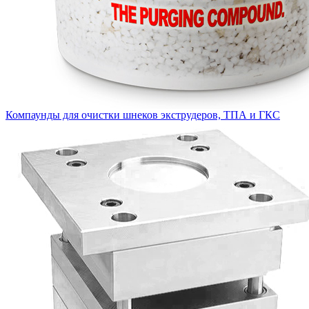
Компаунды для очистки шнеков экструдеров, ТПА и ГКС