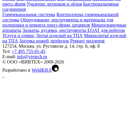
пресс-форм
Удаление литников и облоя
Быстроразъемные
соединения
Горячеканальные системы
Контроллеры горячеканальной
системы
Оборудование, инструменты и материалы для
полировки и ремонта пресс-форм, штампов
Микросварочные
аппараты
Захваты, кусачки, инструменты EOAT для роботов
Услуги и сервис
Литъё изделий на ТПА
Микролитьё изделий
на ТПА
Заточка ножей дробилок
Ремонт чиллеров
127254, Москва, ул. Руставели д. 14, стр. 6, оф. 8
Тел:
+7 495 755-91-45
Е-mail:
info@vivtech.ru
© ООО «ВИВТЕХ» 2009-2026
Разработано в
WebIKRA