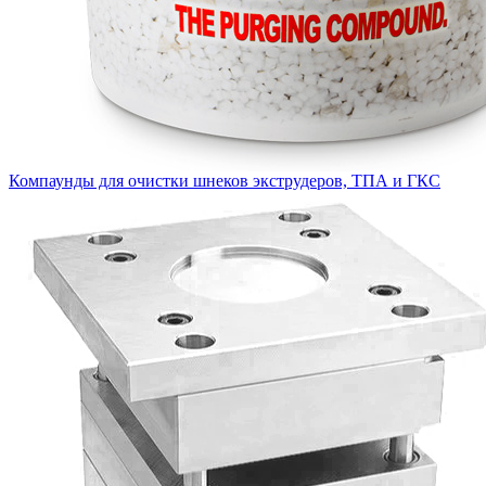
Компаунды для очистки шнеков экструдеров, ТПА и ГКС