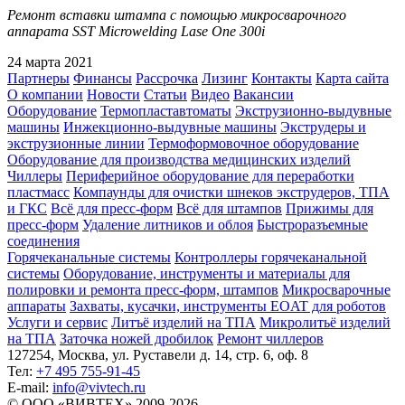
Ремонт вставки штампа с помощью микросварочного
аппарата SST Microwelding Lase One 300i
24 марта 2021
Партнеры
Финансы
Рассрочка
Лизинг
Контакты
Карта сайта
О компании
Новости
Статьи
Видео
Вакансии
Оборудование
Термопластавтоматы
Экструзионно-выдувные
машины
Инжекционно-выдувные машины
Экструдеры и
экструзионные линии
Термоформовочное оборудование
Оборудование для производства медицинских изделий
Чиллеры
Периферийное оборудование для переработки
пластмасс
Компаунды для очистки шнеков экструдеров, ТПА
и ГКС
Всё для пресс-форм
Всё для штампов
Прижимы для
пресс-форм
Удаление литников и облоя
Быстроразъемные
соединения
Горячеканальные системы
Контроллеры горячеканальной
системы
Оборудование, инструменты и материалы для
полировки и ремонта пресс-форм, штампов
Микросварочные
аппараты
Захваты, кусачки, инструменты EOAT для роботов
Услуги и сервис
Литъё изделий на ТПА
Микролитьё изделий
на ТПА
Заточка ножей дробилок
Ремонт чиллеров
127254, Москва, ул. Руставели д. 14, стр. 6, оф. 8
Тел:
+7 495 755-91-45
Е-mail:
info@vivtech.ru
© ООО «ВИВТЕХ» 2009-2026