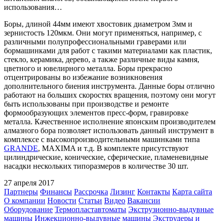
использования…
Боры, длиной 44мм имеют хвостовик диаметром 3мм и
зернистость 120мкм. Они могут применяться, например, с
различными полупрофессиональными граверами или
бормашинками для работ с такими материалами как пластик,
стекло, керамика, дерево, а также различные виды камня,
цветного и ювелирного металла. Боры прекрасно
отцентрированы во избежание возникновения
дополнительного биения инструмента. Данные боры отлично
работают на больших скоростях вращения, поэтому они могут
быть использованы при производстве и ремонте
формообразующих элементов пресс-форм, гравировке
металла. Качественное исполнение японским производителем
алмазного бора позволяет использовать данный инструмент в
комплексе с высокопроизводительными машинками типа
GRANDE
, MAXIMA и т.д. В комплекте присутствуют
цилиндрические, конические, сферические, пламеневидные
насадки нескольких типоразмеров в количестве 30 шт.
27 апреля 2017
Партнеры
Финансы
Рассрочка
Лизинг
Контакты
Карта сайта
О компании
Новости
Статьи
Видео
Вакансии
Оборудование
Термопластавтоматы
Экструзионно-выдувные
машины
Инжекционно-выдувные машины
Экструдеры и