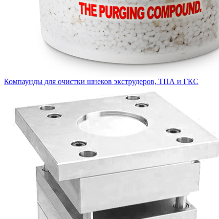
Компаунды для очистки шнеков экструдеров, ТПА и ГКС