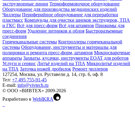
экструзионные линии
Термоформовочное оборудование
Оборудование для производства медицинских изделий
Чиллеры
Периферийное оборудование для переработки
пластмасс
Компаунды для очистки шнеков экструдеров, ТПА
и ГКС
Всё для пресс-форм
Всё для штампов
Прижимы для
пресс-форм
Удаление литников и облоя
Быстроразъемные
соединения
Горячеканальные системы
Контроллеры горячеканальной
системы
Оборудование, инструменты и материалы для
полировки и ремонта пресс-форм, штампов
Микросварочные
аппараты
Захваты, кусачки, инструменты EOAT для роботов
Услуги и сервис
Литъё изделий на ТПА
Микролитьё изделий
на ТПА
Заточка ножей дробилок
Ремонт чиллеров
127254, Москва, ул. Руставели д. 14, стр. 6, оф. 8
Тел:
+7 495 755-91-45
Е-mail:
info@vivtech.ru
© ООО «ВИВТЕХ» 2009-2026
Разработано в
WebIKRA