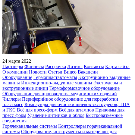
24 марта 2022
Партнеры
Финансы
Рассрочка
Лизинг
Контакты
Карта сайта
О компании
Новости
Статьи
Видео
Вакансии
Оборудование
Термопластавтоматы
Экструзионно-выдувные
машины
Инжекционно-выдувные машины
Экструдеры и
экструзионные линии
Термоформовочное оборудование
Оборудование для производства медицинских изделий
Чиллеры
Периферийное оборудование для переработки
пластмасс
Компаунды для очистки шнеков экструдеров, ТПА
и ГКС
Всё для пресс-форм
Всё для штампов
Прижимы для
пресс-форм
Удаление литников и облоя
Быстроразъемные
соединения
Горячеканальные системы
Контроллеры горячеканальной
системы
Оборудование, инструменты и материалы для