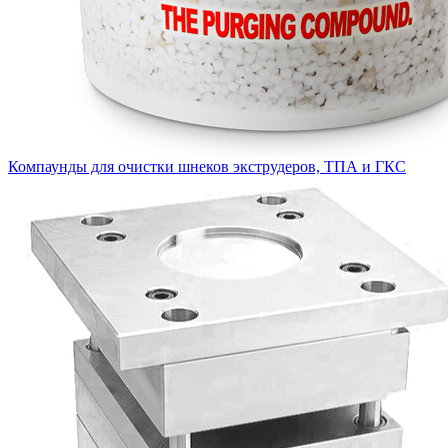
Компаунды для очистки шнеков экструдеров, ТПА и ГКС