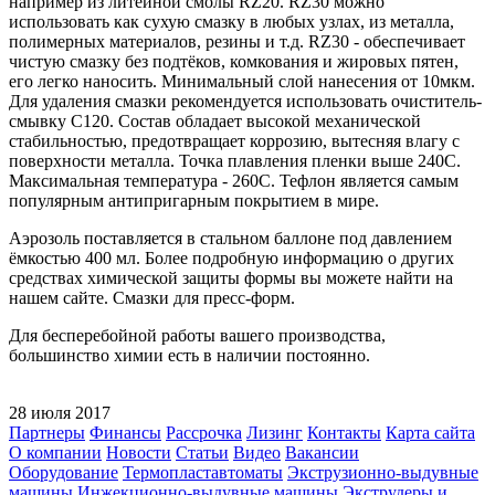
например из литейной смолы RZ20. RZ30 можно
использовать как сухую смазку в любых узлах, из металла,
полимерных материалов, резины и т.д. RZ30 - обеспечивает
чистую смазку без подтёков, комкования и жировых пятен,
его легко наносить. Минимальный слой нанесения от 10мкм.
Для удаления смазки рекомендуется использовать очиститель-
смывку С120. Состав обладает высокой механической
стабильностью, предотвращает коррозию, вытесняя влагу с
поверхности металла. Точка плавления пленки выше 240C.
Максимальная температура - 260C. Тефлон является самым
популярным антипригарным покрытием в мире.
Аэрозоль поставляется в стальном баллоне под давлением
ёмкостью 400 мл. Более подробную информацию о других
средствах химической защиты формы вы можете найти на
нашем сайте. Смазки для пресс-форм.
Для бесперебойной работы вашего производства,
большинство химии есть в наличии постоянно.
28 июля 2017
Партнеры
Финансы
Рассрочка
Лизинг
Контакты
Карта сайта
О компании
Новости
Статьи
Видео
Вакансии
Оборудование
Термопластавтоматы
Экструзионно-выдувные
машины
Инжекционно-выдувные машины
Экструдеры и