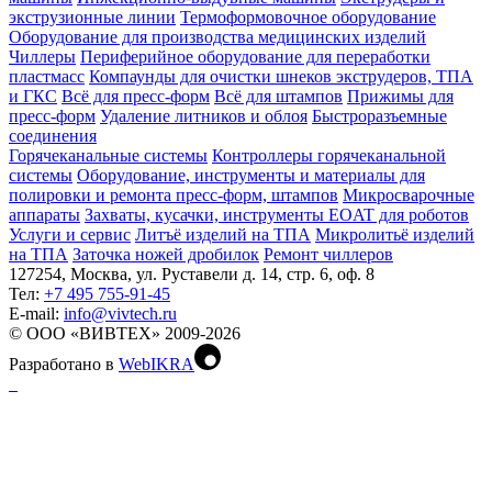
экструзионные линии
Термоформовочное оборудование
Оборудование для производства медицинских изделий
Чиллеры
Периферийное оборудование для переработки
пластмасс
Компаунды для очистки шнеков экструдеров, ТПА
и ГКС
Всё для пресс-форм
Всё для штампов
Прижимы для
пресс-форм
Удаление литников и облоя
Быстроразъемные
соединения
Горячеканальные системы
Контроллеры горячеканальной
системы
Оборудование, инструменты и материалы для
полировки и ремонта пресс-форм, штампов
Микросварочные
аппараты
Захваты, кусачки, инструменты EOAT для роботов
Услуги и сервис
Литъё изделий на ТПА
Микролитьё изделий
на ТПА
Заточка ножей дробилок
Ремонт чиллеров
127254, Москва, ул. Руставели д. 14, стр. 6, оф. 8
Тел:
+7 495 755-91-45
Е-mail:
info@vivtech.ru
© ООО «ВИВТЕХ» 2009-2026
Разработано в
WebIKRA