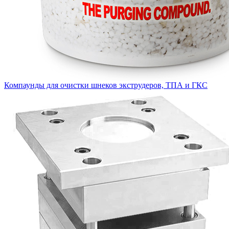
Компаунды для очистки шнеков экструдеров, ТПА и ГКС