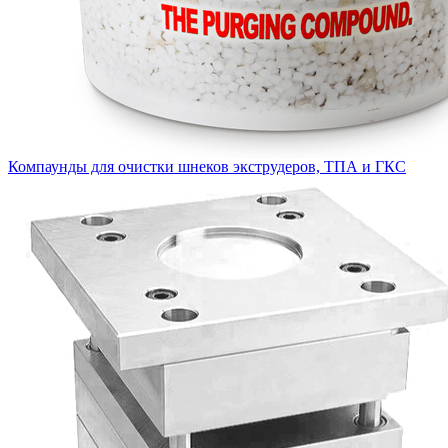
Компаунды для очистки шнеков экструдеров, ТПА и ГКС