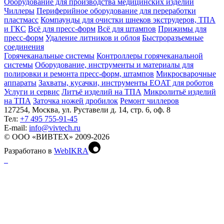
Оборудование для производства медицинских изделий
Чиллеры
Периферийное оборудование для переработки
пластмасс
Компаунды для очистки шнеков экструдеров, ТПА
и ГКС
Всё для пресс-форм
Всё для штампов
Прижимы для
пресс-форм
Удаление литников и облоя
Быстроразъемные
соединения
Горячеканальные системы
Контроллеры горячеканальной
системы
Оборудование, инструменты и материалы для
полировки и ремонта пресс-форм, штампов
Микросварочные
аппараты
Захваты, кусачки, инструменты EOAT для роботов
Услуги и сервис
Литъё изделий на ТПА
Микролитьё изделий
на ТПА
Заточка ножей дробилок
Ремонт чиллеров
127254, Москва, ул. Руставели д. 14, стр. 6, оф. 8
Тел:
+7 495 755-91-45
Е-mail:
info@vivtech.ru
© ООО «ВИВТЕХ» 2009-2026
Разработано в
WebIKRA