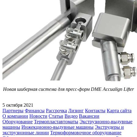
Новая шиберная система для пресс-форм DME Accualign Lifter
5 октября 2021
Партнеры
Финансы
Рассрочка
Лизинг
Контакты
Карта сайта
О компании
Новости
Статьи
Видео
Вакансии
Оборудование
Термопластавтоматы
Экструзионно-выдувные
машины
Инжекционно-выдувные машины
Экструдеры и
экструзионные линии
Термоформовочное оборудование