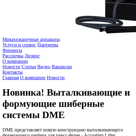
Микросварочные аппараты
Услуги и сервис
Партнеры
Финансы
Рассрочка
Лизинг
О компании
Новости
Статьи
Видео
Вакансии
Контакты
Главная
О компании
Новости
Новинка! Выталкивающие и
формующие шиберные
системы DME
DME представляет новую конструкцию выталкивающего
формующего шибера для пресс-форм - Accualign Lifter.