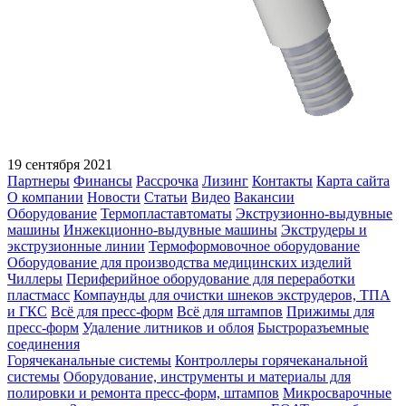
19 сентября 2021
Партнеры
Финансы
Рассрочка
Лизинг
Контакты
Карта сайта
О компании
Новости
Статьи
Видео
Вакансии
Оборудование
Термопластавтоматы
Экструзионно-выдувные
машины
Инжекционно-выдувные машины
Экструдеры и
экструзионные линии
Термоформовочное оборудование
Оборудование для производства медицинских изделий
Чиллеры
Периферийное оборудование для переработки
пластмасс
Компаунды для очистки шнеков экструдеров, ТПА
и ГКС
Всё для пресс-форм
Всё для штампов
Прижимы для
пресс-форм
Удаление литников и облоя
Быстроразъемные
соединения
Горячеканальные системы
Контроллеры горячеканальной
системы
Оборудование, инструменты и материалы для
полировки и ремонта пресс-форм, штампов
Микросварочные