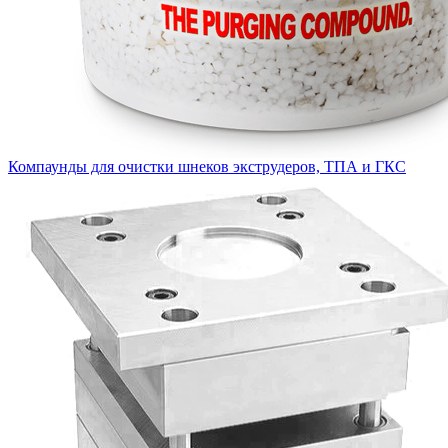
Компаунды для очистки шнеков экструдеров, ТПА и ГКС