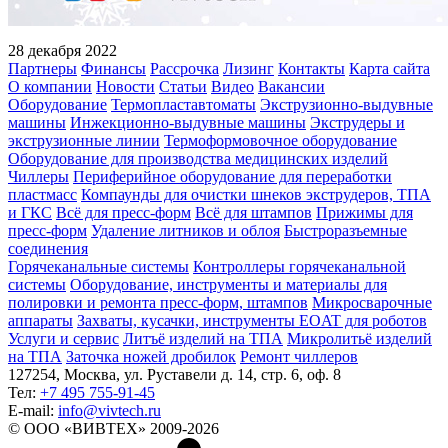
28 декабря 2022
Партнеры
Финансы
Рассрочка
Лизинг
Контакты
Карта сайта
О компании
Новости
Статьи
Видео
Вакансии
Оборудование
Термопластавтоматы
Экструзионно-выдувные
машины
Инжекционно-выдувные машины
Экструдеры и
экструзионные линии
Термоформовочное оборудование
Оборудование для производства медицинских изделий
Чиллеры
Периферийное оборудование для переработки
пластмасс
Компаунды для очистки шнеков экструдеров, ТПА
и ГКС
Всё для пресс-форм
Всё для штампов
Прижимы для
пресс-форм
Удаление литников и облоя
Быстроразъемные
соединения
Горячеканальные системы
Контроллеры горячеканальной
системы
Оборудование, инструменты и материалы для
полировки и ремонта пресс-форм, штампов
Микросварочные
аппараты
Захваты, кусачки, инструменты EOAT для роботов
Услуги и сервис
Литъё изделий на ТПА
Микролитьё изделий
на ТПА
Заточка ножей дробилок
Ремонт чиллеров
127254, Москва, ул. Руставели д. 14, стр. 6, оф. 8
Тел:
+7 495 755-91-45
Е-mail:
info@vivtech.ru
© ООО «ВИВТЕХ» 2009-2026