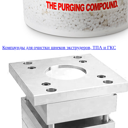
Компаунды для очистки шнеков экструдеров, ТПА и ГКС