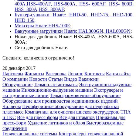
400A,HSS-400AF, HSS-600A, HSS- 600AF, HSS- 600B,
HSS- 800A,HSS- 800AF
;
Бункер-сушилки Huare: HHD-50, HHD-75, HHD-100,
HHD-150
;
Миксеры Huare HHS-100E
;
Вакуумные загрузчики Huare: HAL300GN, HAL600GN
;
Ножи для дробилок Huare: HSS-400А, HSS-600А, HSS-
800А;
Сита для дробилок Huare.
Спешите, количество ограничено!
20 декабря 2017
Партнеры
Финансы
Рассрочка
Лизинг
Контакты
Карта сайта
О компании
Новости
Статьи
Видео
Вакансии
Оборудование
Термопластавтоматы
Экструзионно-выдувные
машины
Инжекционно-выдувные машины
Экструдеры и
экструзионные линии
Термоформовочное оборудование
Оборудование для производства медицинских изделий
Чиллеры
Периферийное оборудование для переработки
пластмасс
Компаунды для очистки шнеков экструдеров, ТПА
и ГКС
Всё для пресс-форм
Всё для штампов
Прижимы для
пресс-форм
Удаление литников и облоя
Быстроразъемные
соединения
Горячеканальные системы
Контроллеры горячеканальной