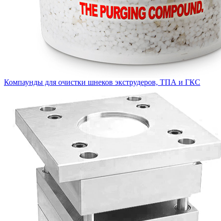
Компаунды для очистки шнеков экструдеров, ТПА и ГКС