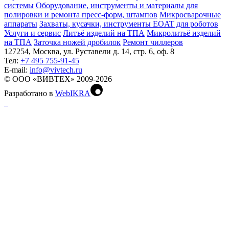
системы
Оборудование, инструменты и материалы для
полировки и ремонта пресс-форм, штампов
Микросварочные
аппараты
Захваты, кусачки, инструменты EOAT для роботов
Услуги и сервис
Литъё изделий на ТПА
Микролитьё изделий
на ТПА
Заточка ножей дробилок
Ремонт чиллеров
127254, Москва, ул. Руставели д. 14, стр. 6, оф. 8
Тел:
+7 495 755-91-45
Е-mail:
info@vivtech.ru
© ООО «ВИВТЕХ» 2009-2026
Разработано в
WebIKRA