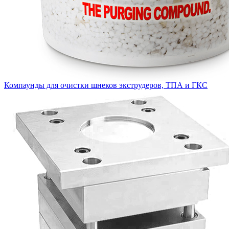
Компаунды для очистки шнеков экструдеров, ТПА и ГКС