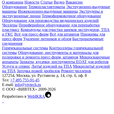
О компании
Новости
Статьи
Видео
Вакансии
Оборудование
Термопластавтоматы
Экструзионно-выдувные
машины
Инжекционно-выдувные машины
Экструдеры и
экструзионные линии
Термоформовочное оборудование
Оборудование для производства медицинских изделий
Чиллеры
Периферийное оборудование для переработки
пластмасс
Компаунды для очистки шнеков экструдеров, ТПА
и ГКС
Всё для пресс-форм
Всё для штампов
Прижимы для
пресс-форм
Удаление литников и облоя
Быстроразъемные
соединения
Горячеканальные системы
Контроллеры горячеканальной
системы
Оборудование, инструменты и материалы для
полировки и ремонта пресс-форм, штампов
Микросварочные
аппараты
Захваты, кусачки, инструменты EOAT для роботов
Услуги и сервис
Литъё изделий на ТПА
Микролитьё изделий
на ТПА
Заточка ножей дробилок
Ремонт чиллеров
127254, Москва, ул. Руставели д. 14, стр. 6, оф. 8
Тел:
+7 495 755-91-45
Е-mail:
info@vivtech.ru
© ООО «ВИВТЕХ» 2009-2026
Разработано в
WebIKRA