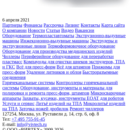
6 апреля 2021
Партнеры
Финансы
Рассрочка
Лизинг
Контакты
Карта сайта
О компании
Новости
Статьи
Видео
Вакансии
Оборудование
Термопластавтоматы
Экструзионно-выдувные
машины
Инжекционно-выдувные машины
Экструдеры и
экструзионные линии
Термоформовочное оборудование
Оборудование для производства медицинских изделий
Чиллеры
Периферийное оборудование для переработки
пластмасс
Компаунды для очистки шнеков экструдеров, ТПА
и ГКС
Всё для пресс-форм
Всё для штампов
Прижимы для
пресс-форм
Удаление литников и облоя
Быстроразъемные
соединения
Горячеканальные системы
Контроллеры горячеканальной
системы
Оборудование, инструменты и материалы для
полировки и ремонта пресс-форм, штампов
Микросварочные
аппараты
Захваты, кусачки, инструменты EOAT для роботов
Услуги и сервис
Литъё изделий на ТПА
Микролитьё изделий
на ТПА
Заточка ножей дробилок
Ремонт чиллеров
127254, Москва, ул. Руставели д. 14, стр. 6, оф. 8
Тел:
+7 495 755-91-45
Е-mail:
info@vivtech.ru
© ООО «ВИВТЕХ» 2009-2026