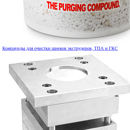
Компаунды для очистки шнеков экструдеров, ТПА и ГКС