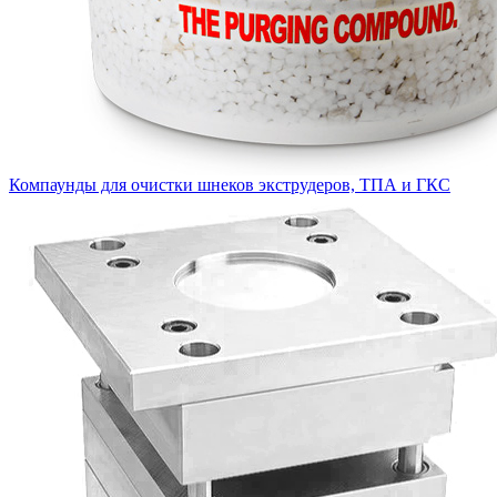
Компаунды для очистки шнеков экструдеров, ТПА и ГКС