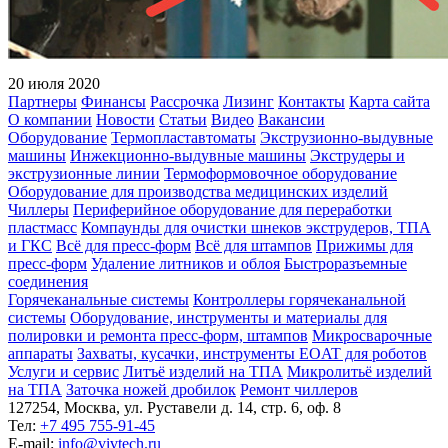
20 июля 2020
Партнеры
Финансы
Рассрочка
Лизинг
Контакты
Карта сайта
О компании
Новости
Статьи
Видео
Вакансии
Оборудование
Термопластавтоматы
Экструзионно-выдувные
машины
Инжекционно-выдувные машины
Экструдеры и
экструзионные линии
Термоформовочное оборудование
Оборудование для производства медицинских изделий
Чиллеры
Периферийное оборудование для переработки
пластмасс
Компаунды для очистки шнеков экструдеров, ТПА
и ГКС
Всё для пресс-форм
Всё для штампов
Прижимы для
пресс-форм
Удаление литников и облоя
Быстроразъемные
соединения
Горячеканальные системы
Контроллеры горячеканальной
системы
Оборудование, инструменты и материалы для
полировки и ремонта пресс-форм, штампов
Микросварочные
аппараты
Захваты, кусачки, инструменты EOAT для роботов
Услуги и сервис
Литъё изделий на ТПА
Микролитьё изделий
на ТПА
Заточка ножей дробилок
Ремонт чиллеров
127254, Москва, ул. Руставели д. 14, стр. 6, оф. 8
Тел:
+7 495 755-91-45
Е-mail:
info@vivtech.ru