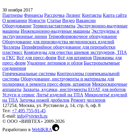
30 ноября 2017
Партнеры
Финансы
Рассрочка
Лизинг
Контакты
Карта сайта
О компании
Новости
Статьи
Видео
Вакансии
Оборудование
Термопластавтоматы
Экструзионно-выдувные
машины
Инжекционно-выдувные машины
Экструдеры и
экструзионные линии
Термоформовочное оборудование
Оборудование для производства медицинских изделий
Чиллеры
Периферийное оборудование для переработки
пластмасс
Компаунды для очистки шнеков экструдеров, ТПА
и ГКС
Всё для пресс-форм
Всё для штампов
Прижимы для
пресс-форм
Удаление литников и облоя
Быстроразъемные
соединения
Горячеканальные системы
Контроллеры горячеканальной
системы
Оборудование, инструменты и материалы для
полировки и ремонта пресс-форм, штампов
Микросварочные
аппараты
Захваты, кусачки, инструменты EOAT для роботов
Услуги и сервис
Литъё изделий на ТПА
Микролитьё изделий
на ТПА
Заточка ножей дробилок
Ремонт чиллеров
127254, Москва, ул. Руставели д. 14, стр. 6, оф. 8
Тел:
+7 495 755-91-45
Е-mail:
info@vivtech.ru
© ООО «ВИВТЕХ» 2009-2026
Разработано в
WebIKRA