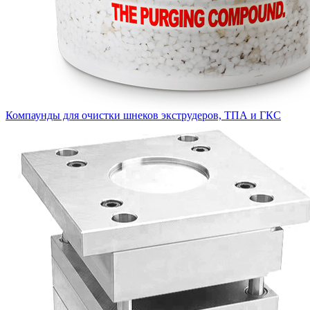
Компаунды для очистки шнеков экструдеров, ТПА и ГКС