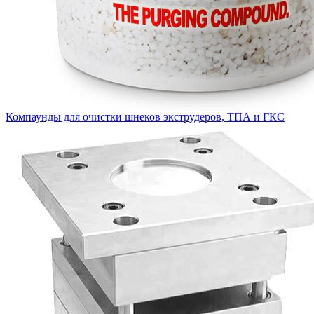
Компаунды для очистки шнеков экструдеров, ТПА и ГКС