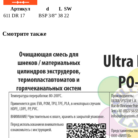
Артикул
d
L
SW
611 DR 17
BSP 3/8”
38
22
Смотрите также