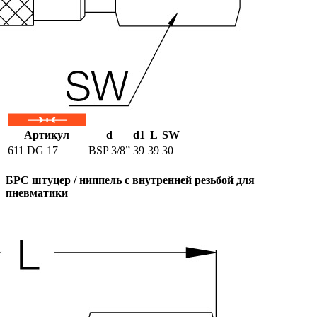
Артикул
d
d1
L
SW
611 DG 17
BSP 3/8”
39
39
30
БРС штуцер / ниппель с внутренней резьбой для
пневматики