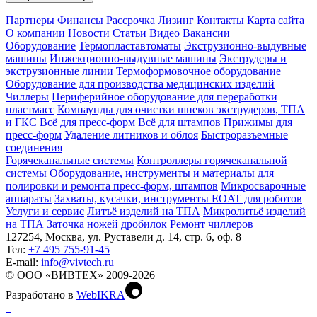
Партнеры
Финансы
Рассрочка
Лизинг
Контакты
Карта сайта
О компании
Новости
Статьи
Видео
Вакансии
Оборудование
Термопластавтоматы
Экструзионно-выдувные
машины
Инжекционно-выдувные машины
Экструдеры и
экструзионные линии
Термоформовочное оборудование
Оборудование для производства медицинских изделий
Чиллеры
Периферийное оборудование для переработки
пластмасс
Компаунды для очистки шнеков экструдеров, ТПА
и ГКС
Всё для пресс-форм
Всё для штампов
Прижимы для
пресс-форм
Удаление литников и облоя
Быстроразъемные
соединения
Горячеканальные системы
Контроллеры горячеканальной
системы
Оборудование, инструменты и материалы для
полировки и ремонта пресс-форм, штампов
Микросварочные
аппараты
Захваты, кусачки, инструменты EOAT для роботов
Услуги и сервис
Литъё изделий на ТПА
Микролитьё изделий
на ТПА
Заточка ножей дробилок
Ремонт чиллеров
127254, Москва, ул. Руставели д. 14, стр. 6, оф. 8
Тел:
+7 495 755-91-45
Е-mail:
info@vivtech.ru
© ООО «ВИВТЕХ» 2009-2026
Разработано в
WebIKRA