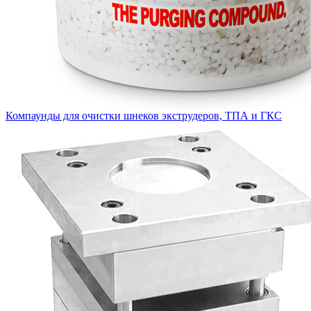
Компаунды для очистки шнеков экструдеров, ТПА и ГКС