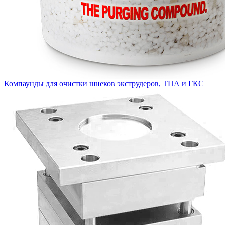
Компаунды для очистки шнеков экструдеров, ТПА и ГКС