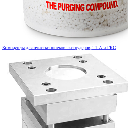
Компаунды для очистки шнеков экструдеров, ТПА и ГКС