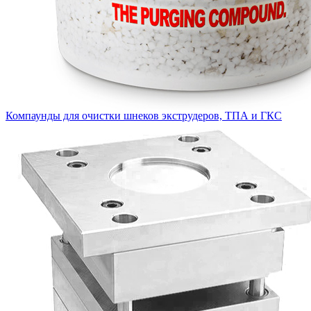
Компаунды для очистки шнеков экструдеров, ТПА и ГКС