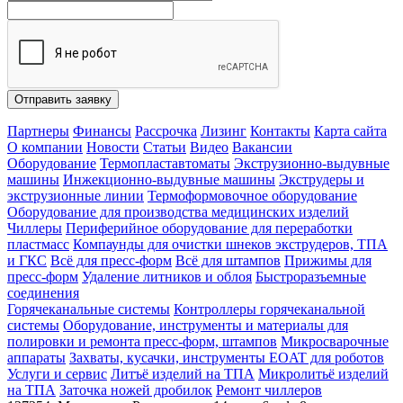
Отправить заявку
Партнеры
Финансы
Рассрочка
Лизинг
Контакты
Карта сайта
О компании
Новости
Статьи
Видео
Вакансии
Оборудование
Термопластавтоматы
Экструзионно-выдувные
машины
Инжекционно-выдувные машины
Экструдеры и
экструзионные линии
Термоформовочное оборудование
Оборудование для производства медицинских изделий
Чиллеры
Периферийное оборудование для переработки
пластмасс
Компаунды для очистки шнеков экструдеров, ТПА
и ГКС
Всё для пресс-форм
Всё для штампов
Прижимы для
пресс-форм
Удаление литников и облоя
Быстроразъемные
соединения
Горячеканальные системы
Контроллеры горячеканальной
системы
Оборудование, инструменты и материалы для
полировки и ремонта пресс-форм, штампов
Микросварочные
аппараты
Захваты, кусачки, инструменты EOAT для роботов
Услуги и сервис
Литъё изделий на ТПА
Микролитьё изделий
на ТПА
Заточка ножей дробилок
Ремонт чиллеров