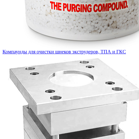
Компаунды для очистки шнеков экструдеров, ТПА и ГКС