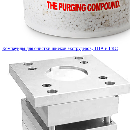
Компаунды для очистки шнеков экструдеров, ТПА и ГКС