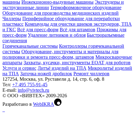
машины
Инжекционно-выдувные машины
Экструдеры и
экструзионные линии
Термоформовочное оборудование
Оборудование для производства медицинских изделий
Чиллеры
Периферийное оборудование для переработки
пластмасс
Компаунды для очистки шнеков экструдеров, ТПА
и ГКС
Всё для пресс-форм
Всё для штампов
Прижимы для
пресс-форм
Удаление литников и облоя
Быстроразъемные
соединения
Горячеканальные системы
Контроллеры горячеканальной
системы
Оборудование, инструменты и материалы для
полировки и ремонта пресс-форм, штампов
Микросварочные
аппараты
Захваты, кусачки, инструменты EOAT для роботов
Услуги и сервис
Литъё изделий на ТПА
Микролитьё изделий
на ТПА
Заточка ножей дробилок
Ремонт чиллеров
127254, Москва, ул. Руставели д. 14, стр. 6, оф. 8
Тел:
+7 495 755-91-45
Е-mail:
info@vivtech.ru
© ООО «ВИВТЕХ» 2009-2026
Разработано в
WebIKRA