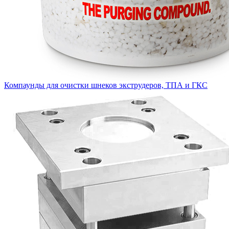
Компаунды для очистки шнеков экструдеров, ТПА и ГКС