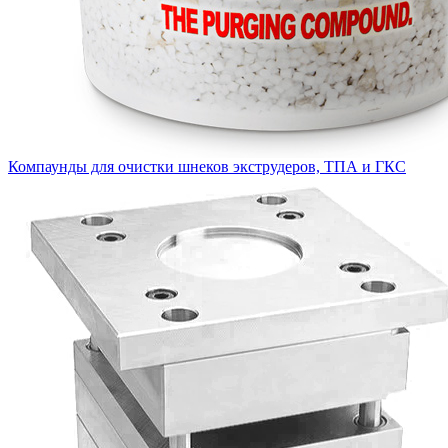
Компаунды для очистки шнеков экструдеров, ТПА и ГКС