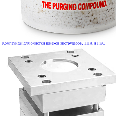
Компаунды для очистки шнеков экструдеров, ТПА и ГКС