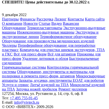
СПЕШИТЕ! Цены действительны до 30.12.2022 г.
9 декабря 2022
Партнеры
Финансы
Рассрочка
Лизинг
Контакты
Карта сайта
О компании
Новости
Статьи
Видео
Вакансии
Оборудование
Термопластавтоматы
Экструзионно-выдувные
машины
Инжекционно-выдувные машины
Экструдеры и
экструзионные линии
Термоформовочное оборудование
Оборудование для производства медицинских изделий
Чиллеры
Периферийное оборудование для переработки
пластмасс
Компаунды для очистки шнеков экструдеров, ТПА
и ГКС
Всё для пресс-форм
Всё для штампов
Прижимы для
пресс-форм
Удаление литников и облоя
Быстроразъемные
соединения
Горячеканальные системы
Контроллеры горячеканальной
системы
Оборудование, инструменты и материалы для
полировки и ремонта пресс-форм, штампов
Микросварочные
аппараты
Захваты, кусачки, инструменты EOAT для роботов
Услуги и сервис
Литъё изделий на ТПА
Микролитьё изделий
на ТПА
Заточка ножей дробилок
Ремонт чиллеров
127254, Москва, ул. Руставели д. 14, стр. 6, оф. 8
Тел:
+7 495 755-91-45
Е-mail:
info@vivtech.ru
© ООО «ВИВТЕХ» 2009-2026