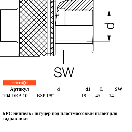
Артикул
d
d1
L
SW
704 DRB 10
BSP 1/8”
18
45
14
БРС ниппель / штуцер под пластмассовый шланг для
гидравлики