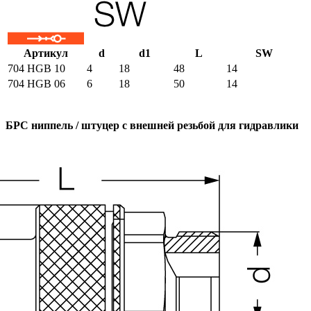
Артикул
d
d1
L
SW
704 HGB 10
4
18
48
14
704 HGB 06
6
18
50
14
БРС ниппель / штуцер с внешней резьбой для гидравлики