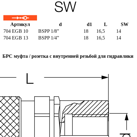
Артикул
d
d1
L
SW
704 EGB 10
BSPP 1/8”
18
16,5
14
704 EGB 13
BSPP 1/4”
18
16,5
14
БРС муфта / розетка с внутренней резьбой для гидравлики