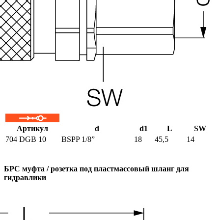
Артикул
d
d1
L
SW
704 DGB 10
BSPP 1/8”
18
45,5
14
БРС муфта / розетка под пластмассовый шланг для
гидравлики