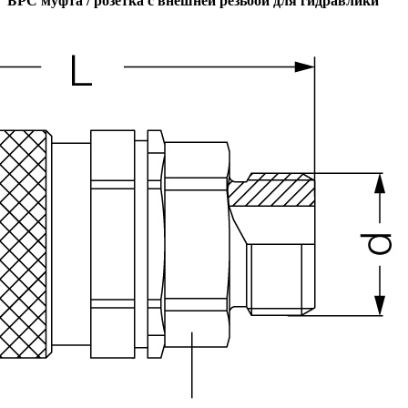
БРС муфта / розетка с внешней резьбой для гидравлики