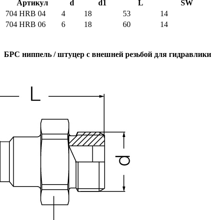
Артикул
d
d1
L
SW
704 HRB 04
4
18
53
14
704 HRB 06
6
18
60
14
БРС ниппель / штуцер с внешней резьбой для гидравлики