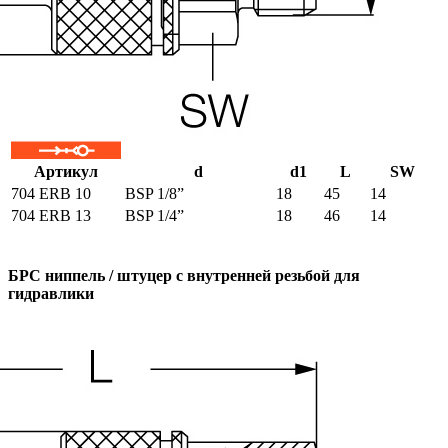
Артикул
d
d1
L
SW
704 ERB 10
BSP 1/8”
18
45
14
704 ERB 13
BSP 1/4”
18
46
14
БРС ниппель / штуцер с внутренней резьбой для
гидравлики