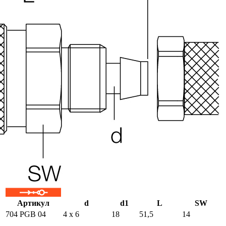
Артикул
d
d1
L
SW
704 PGB 04
4 x 6
18
51,5
14