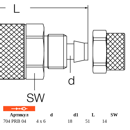
Артикул
d
d1
L
SW
704 PRB 04
4 х 6
18
51
14