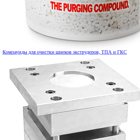
Компаунды для очистки шнеков экструдеров, ТПА и ГКС