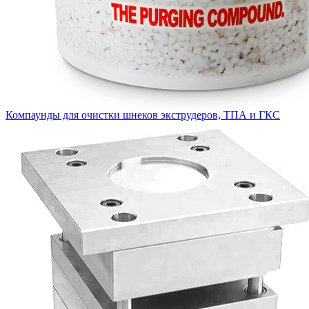
Компаунды для очистки шнеков экструдеров, ТПА и ГКС