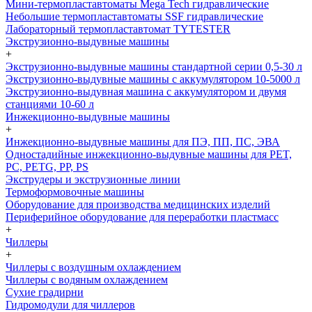
Мини-термопластавтоматы Mega Tech гидравлические
Небольшие термопластавтоматы SSF гидравлические
Лабораторный термопластавтомат TYTESTER
Экструзионно-выдувные машины
+
Экструзионно-выдувные машины стандартной серии 0,5-30 л
Экструзионно-выдувные машины с аккумулятором 10-5000 л
Экструзионно-выдувная машина с аккумулятором и двумя
станциями 10-60 л
Инжекционно-выдувные машины
+
Инжекционно-выдувные машины для ПЭ, ПП, ПС, ЭВА
Одностадийные инжекционно-выдувные машины для PET,
PC, PETG, PP, PS
Экструдеры и экструзионные линии
Термоформовочные машины
Оборудование для производства медицинских изделий
Периферийное оборудование для переработки пластмасс
+
Чиллеры
+
Чиллеры с воздушным охлаждением
Чиллеры с водяным охлаждением
Сухие градирни
Гидромодули для чиллеров