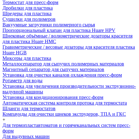
Термостат для пресс-форм
Дробилки для пластика
Шредеры для пластика
Сушилки для полимеров
Вакуумные загрузчики полимерного сырья
Пропорциональный клапан для пластика Huare HPV
Шнековые объёмные / волюметрические дозаторы красителя
для пластика Huare HMC
Гравиметрические / весовые дозаторы для красителя пластика
Huare HGB
Миксеры для пластика
Металлосепаратор для сыпучих полимерных материалов
Магнитный сепаратор для сыпучих материалов
Установка для очистки каналов охлаждения пресс-форм
Ротаметр для воды
Установка для увеличения производительности экструзионно-
выдувной машины
Установка для кондиционирования пресс-форм
Автоматическая система контроля протока для термостата
Шланги для термостатов
Компаунды для очистки шнеков экструдеров, ТПА и ГКС
+
Для термопластавтоматов и горячеканальных систем пресс-
форм
Для выдувных машин