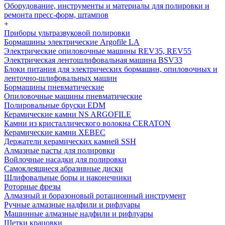
Оборудование, инструменты и материалы для полировки и
ремонта пресс-форм, штампов
+
Приборы ультразвуковой полировки
Бормашины электрические Argofile LA
Электрические опиловочные машины REV35, REV55
Электрическая лентошлифовальная машина BSV33
Блоки питания для электрических бормашин, опиловочных и
ленточно-шлифовальных машин
Бормашины пневматические
Опиловочные машины пневматические
Полировальные бруски EDM
Керамические камни NS ARGOFILE
Камни из кристаллического волокна CERATON
Керамические камни XEBEC
Держатели керамических камней SSH
Алмазные пасты для полировки
Войлочные насадки для полировки
Самоклеящиеся абразивные диски
Шлифовальные боры и наконечники
Роторные фрезы
Алмазный и боразоновый ротационный инструмент
Ручные алмазные надфили и рифлуары
Машинные алмазные надфили и рифлуары
Щетки крацовки