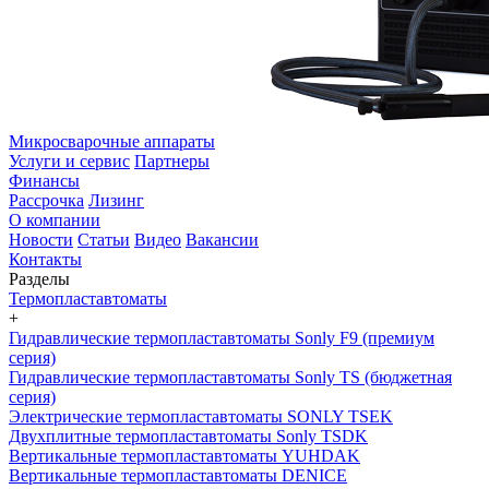
Микросварочные аппараты
Услуги и сервис
Партнеры
Финансы
Рассрочка
Лизинг
О компании
Новости
Статьи
Видео
Вакансии
Контакты
Разделы
Термопластавтоматы
+
Гидравлические термопластавтоматы Sonly F9 (премиум
серия)
Гидравлические термопластавтоматы Sonly TS (бюджетная
серия)
Электрические термопластавтоматы SONLY TSEK
Двухплитные термопластавтоматы Sonly TSDK
Вертикальные термопластавтоматы YUHDAK
Вертикальные термопластавтоматы DENICE