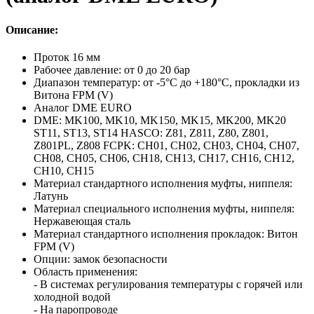
Описание:
Проток 16 мм
Рабочее давление: от 0 до 20 бар
Диапазон температур: от -5°C до +180°C, прокладки из
Витона FPM (V)
Аналог DME EURO
DME: MK100, MK10, MK150, MK15, MK200, MK20
ST11, ST13, ST14 HASCO: Z81, Z811, Z80, Z801,
Z801PL, Z808 FCPK: CH01, CH02, CH03, CH04, CH07,
CH08, CH05, CH06, CH18, CH13, CH17, CH16, CH12,
CH10, CH15
Материал стандартного исполнения муфты, ниппеля:
Латунь
Материал специального исполнения муфты, ниппеля:
Нержавеющая сталь
Материал стандартного исполнения прокладок: Витон
FPM (V)
Опции: замок безопасности
Область применения:
- В системах регулирования температуры с горячей или
холодной водой
- На паропроводе