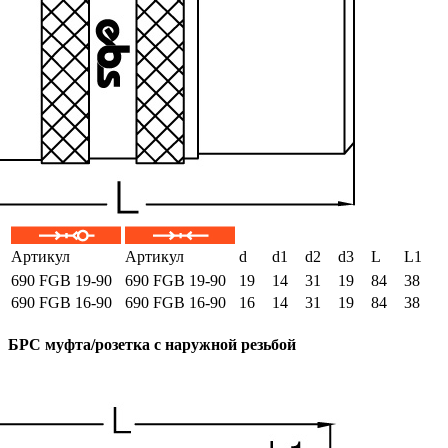
Артикул
Артикул
d
d1
d2
d3
L
L1
690 FGB 19-90
690 FGB 19-90
19
14
31
19
84
38
690 FGB 16-90
690 FGB 16-90
16
14
31
19
84
38
БРС муфта/розетка с наружной резьбой