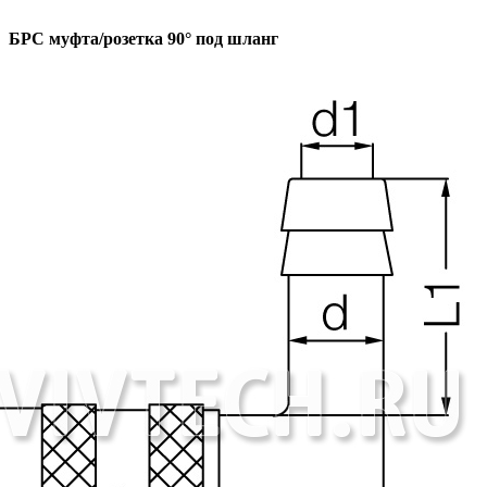
БРС муфта/розетка 90° под шланг