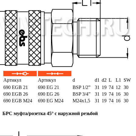
Артикул
Артикул
d
d1
d2
L
L1
SW
690 EGB 21
690 EG 21
BSP 1/2”
31
19
74
12
30
690 EGB 26
690 EG 26
BSP 3/4”
31
19
74
16
30
690 EGB M24
690 EG M24
M24x1,5
31
19
74
16
30
БРС муфта/розетка 45° с наружной резьбой