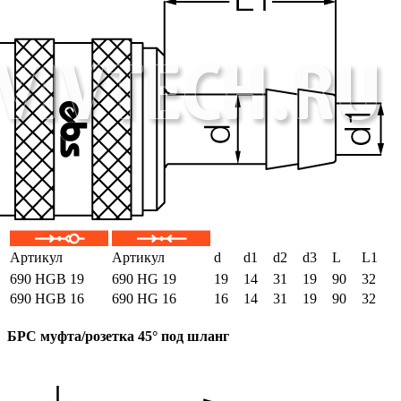
Артикул
Артикул
d
d1
d2
d3
L
L1
690 HGB 19
690 HG 19
19
14
31
19
90
32
690 HGB 16
690 HG 16
16
14
31
19
90
32
БРС муфта/розетка 45° под шланг