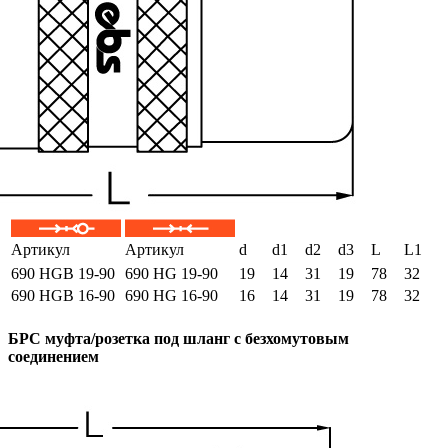
Артикул
Артикул
d
d1
d2
d3
L
L1
690 HGB 19-90
690 HG 19-90
19
14
31
19
78
32
690 HGB 16-90
690 HG 16-90
16
14
31
19
78
32
БРС муфта/розетка под шланг с безхомутовым
соединением