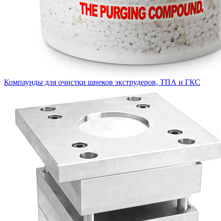
Компаунды для очистки шнеков экструдеров, ТПА и ГКС