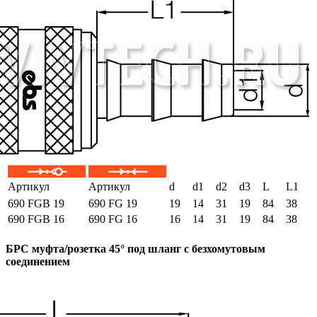
Артикул
Артикул
d
d1
d2
d3
L
L1
690 FGB 19
690 FG 19
19
14
31
19
84
38
690 FGB 16
690 FG 16
16
14
31
19
84
38
БРС муфта/розетка 45° под шланг с безхомутовым
соединением