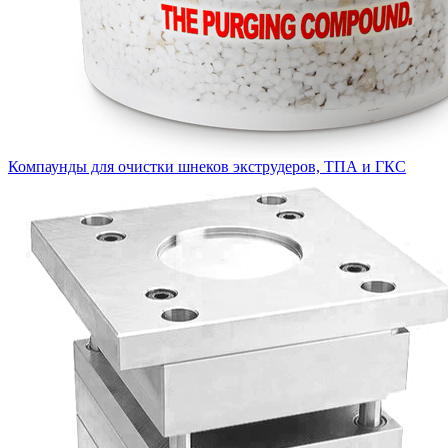
Компаунды для очистки шнеков экструдеров, ТПА и ГКС