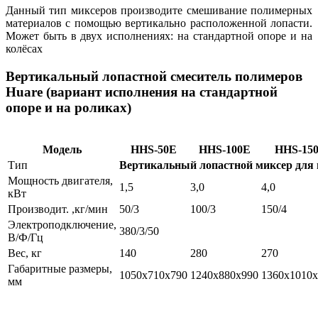
Данный тип миксеров производите смешивание полимерных
материалов с помощью вертикально расположенной лопасти.
Может быть в двух исполнениях: на стандартной опоре и на
колёсах
Вертикальный лопастной смеситель полимеров
Huare (вариант исполнения на стандартной
опоре и на роликах)
Модель
HHS-50E
HHS-100E
HHS-15
Тип
Вертикальный лопастной миксер для 
Мощность двигателя,
1,5
3,0
4,0
кВт
Производит. ,кг/мин
50/3
100/3
150/4
Электроподключение,
380/3/50
В/Ф/Гц
Вес, кг
140
280
270
Габаритные размеры,
1050х710х790
1240х880х990
1360х1010х
мм