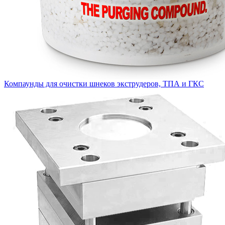
Компаунды для очистки шнеков экструдеров, ТПА и ГКС