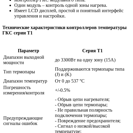
Один модуль – контроль одной зоны нагрева.
Имеет LCD дисплей, простой и понятный интерфейс
управления и настройки.
Технические характеристики контроллеров температуры
ГКС серии T1
Параметр
Серия T1
Диапазон выходной
до 3300Вт на одну зону (15А)
мощности
Поддерживаются термопары типа
Тип термопары
(J) и (K)
Диапазон температур
От 0 до 537 °C
Погрешность
+/-0.5%
измерения/контроля
- Обрыв цепи нагревателя;
- Обрыв цепи термопары;
- Не правильная полярность
подключения термопары;
Предупреждающие
- Повреждение предохранителя;
сигналы ошибок
- Сигнал о низкой/высокой
температуре;