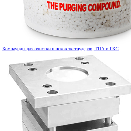
Компаунды для очистки шнеков экструдеров, ТПА и ГКС