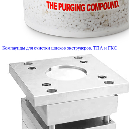
Компаунды для очистки шнеков экструдеров, ТПА и ГКС