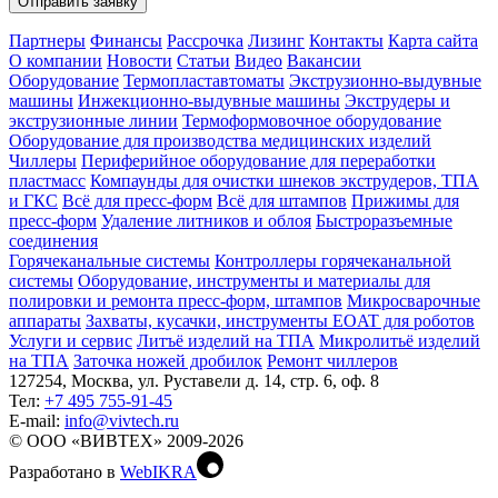
Отправить заявку
Партнеры
Финансы
Рассрочка
Лизинг
Контакты
Карта сайта
О компании
Новости
Статьи
Видео
Вакансии
Оборудование
Термопластавтоматы
Экструзионно-выдувные
машины
Инжекционно-выдувные машины
Экструдеры и
экструзионные линии
Термоформовочное оборудование
Оборудование для производства медицинских изделий
Чиллеры
Периферийное оборудование для переработки
пластмасс
Компаунды для очистки шнеков экструдеров, ТПА
и ГКС
Всё для пресс-форм
Всё для штампов
Прижимы для
пресс-форм
Удаление литников и облоя
Быстроразъемные
соединения
Горячеканальные системы
Контроллеры горячеканальной
системы
Оборудование, инструменты и материалы для
полировки и ремонта пресс-форм, штампов
Микросварочные
аппараты
Захваты, кусачки, инструменты EOAT для роботов
Услуги и сервис
Литъё изделий на ТПА
Микролитьё изделий
на ТПА
Заточка ножей дробилок
Ремонт чиллеров
127254, Москва, ул. Руставели д. 14, стр. 6, оф. 8
Тел:
+7 495 755-91-45
Е-mail:
info@vivtech.ru
© ООО «ВИВТЕХ» 2009-2026
Разработано в
WebIKRA