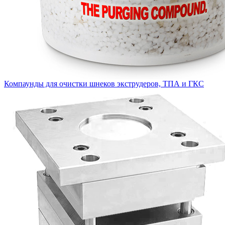
Компаунды для очистки шнеков экструдеров, ТПА и ГКС