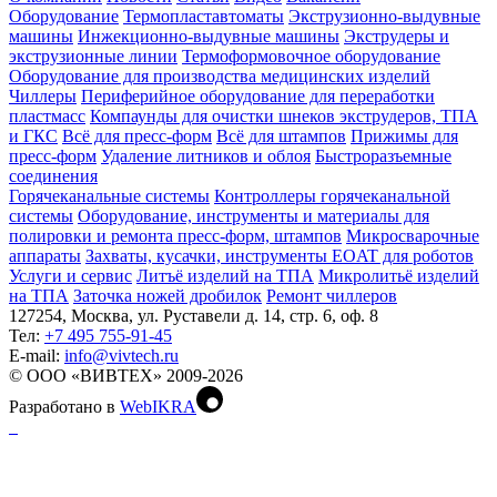
Оборудование
Термопластавтоматы
Экструзионно-выдувные
машины
Инжекционно-выдувные машины
Экструдеры и
экструзионные линии
Термоформовочное оборудование
Оборудование для производства медицинских изделий
Чиллеры
Периферийное оборудование для переработки
пластмасс
Компаунды для очистки шнеков экструдеров, ТПА
и ГКС
Всё для пресс-форм
Всё для штампов
Прижимы для
пресс-форм
Удаление литников и облоя
Быстроразъемные
соединения
Горячеканальные системы
Контроллеры горячеканальной
системы
Оборудование, инструменты и материалы для
полировки и ремонта пресс-форм, штампов
Микросварочные
аппараты
Захваты, кусачки, инструменты EOAT для роботов
Услуги и сервис
Литъё изделий на ТПА
Микролитьё изделий
на ТПА
Заточка ножей дробилок
Ремонт чиллеров
127254, Москва, ул. Руставели д. 14, стр. 6, оф. 8
Тел:
+7 495 755-91-45
Е-mail:
info@vivtech.ru
© ООО «ВИВТЕХ» 2009-2026
Разработано в
WebIKRA