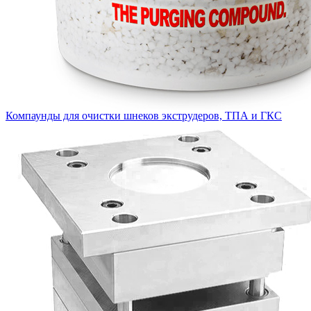
Компаунды для очистки шнеков экструдеров, ТПА и ГКС