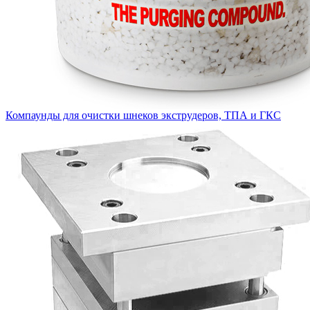
Компаунды для очистки шнеков экструдеров, ТПА и ГКС