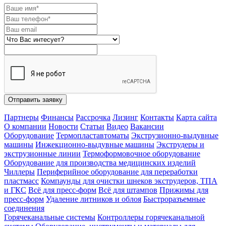
Отправить заявку
Партнеры
Финансы
Рассрочка
Лизинг
Контакты
Карта сайта
О компании
Новости
Статьи
Видео
Вакансии
Оборудование
Термопластавтоматы
Экструзионно-выдувные
машины
Инжекционно-выдувные машины
Экструдеры и
экструзионные линии
Термоформовочное оборудование
Оборудование для производства медицинских изделий
Чиллеры
Периферийное оборудование для переработки
пластмасс
Компаунды для очистки шнеков экструдеров, ТПА
и ГКС
Всё для пресс-форм
Всё для штампов
Прижимы для
пресс-форм
Удаление литников и облоя
Быстроразъемные
соединения
Горячеканальные системы
Контроллеры горячеканальной