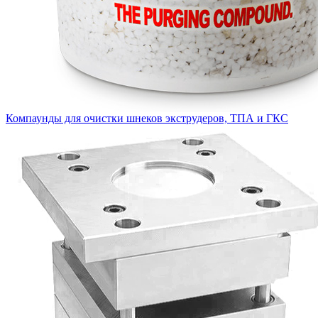
Компаунды для очистки шнеков экструдеров, ТПА и ГКС