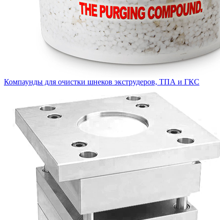
Компаунды для очистки шнеков экструдеров, ТПА и ГКС