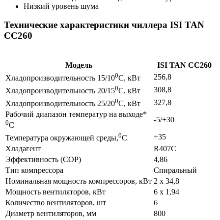
Низкий уровень шума
Технические характеристики чиллера ISI TAN
CC260
Модель
ISI TAN CC260
0
256,8
Хладопроизводительность 15/10
C, кВт
0
308,8
Хладопроизводительность 20/15
C, кВт
0
327,8
Хладопроизводительность 25/20
C, кВт
Рабочий диапазон температур на выходе*
-5/+30
0
C
0
+35
Температура окружающей среды,
C
Хладагент
R407С
Эффективность (COP)
4,86
Тип компрессора
Спиральный
Номинальная мощность компрессоров, кВт
2 х 34,8
Мощность вентиляторов, кВт
6 х 1,94
Количество вентиляторов, шт
6
Диаметр вентиляторов, мм
800