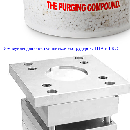
Компаунды для очистки шнеков экструдеров, ТПА и ГКС