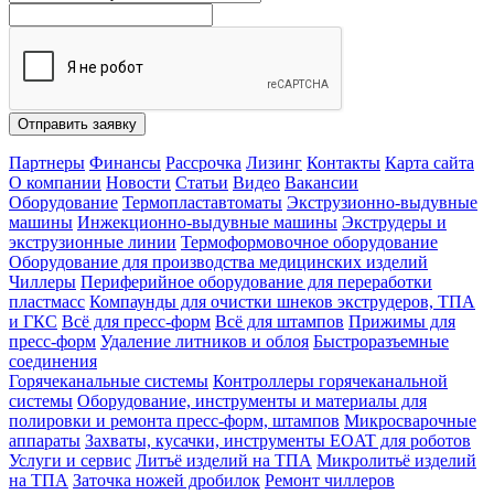
Отправить заявку
Партнеры
Финансы
Рассрочка
Лизинг
Контакты
Карта сайта
О компании
Новости
Статьи
Видео
Вакансии
Оборудование
Термопластавтоматы
Экструзионно-выдувные
машины
Инжекционно-выдувные машины
Экструдеры и
экструзионные линии
Термоформовочное оборудование
Оборудование для производства медицинских изделий
Чиллеры
Периферийное оборудование для переработки
пластмасс
Компаунды для очистки шнеков экструдеров, ТПА
и ГКС
Всё для пресс-форм
Всё для штампов
Прижимы для
пресс-форм
Удаление литников и облоя
Быстроразъемные
соединения
Горячеканальные системы
Контроллеры горячеканальной
системы
Оборудование, инструменты и материалы для
полировки и ремонта пресс-форм, штампов
Микросварочные
аппараты
Захваты, кусачки, инструменты EOAT для роботов
Услуги и сервис
Литъё изделий на ТПА
Микролитьё изделий
на ТПА
Заточка ножей дробилок
Ремонт чиллеров