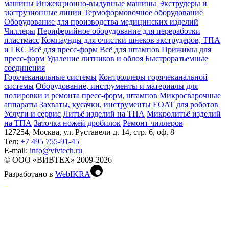
машины
Инжекционно-выдувные машины
Экструдеры и
экструзионные линии
Термоформовочное оборудование
Оборудование для производства медицинских изделий
Чиллеры
Периферийное оборудование для переработки
пластмасс
Компаунды для очистки шнеков экструдеров, ТПА
и ГКС
Всё для пресс-форм
Всё для штампов
Прижимы для
пресс-форм
Удаление литников и облоя
Быстроразъемные
соединения
Горячеканальные системы
Контроллеры горячеканальной
системы
Оборудование, инструменты и материалы для
полировки и ремонта пресс-форм, штампов
Микросварочные
аппараты
Захваты, кусачки, инструменты EOAT для роботов
Услуги и сервис
Литъё изделий на ТПА
Микролитьё изделий
на ТПА
Заточка ножей дробилок
Ремонт чиллеров
127254, Москва, ул. Руставели д. 14, стр. 6, оф. 8
Тел:
+7 495 755-91-45
Е-mail:
info@vivtech.ru
© ООО «ВИВТЕХ» 2009-2026
Разработано в
WebIKRA