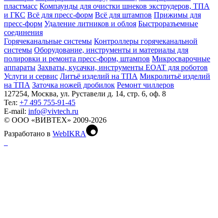
пластмасс
Компаунды для очистки шнеков экструдеров, ТПА
и ГКС
Всё для пресс-форм
Всё для штампов
Прижимы для
пресс-форм
Удаление литников и облоя
Быстроразъемные
соединения
Горячеканальные системы
Контроллеры горячеканальной
системы
Оборудование, инструменты и материалы для
полировки и ремонта пресс-форм, штампов
Микросварочные
аппараты
Захваты, кусачки, инструменты EOAT для роботов
Услуги и сервис
Литъё изделий на ТПА
Микролитьё изделий
на ТПА
Заточка ножей дробилок
Ремонт чиллеров
127254, Москва, ул. Руставели д. 14, стр. 6, оф. 8
Тел:
+7 495 755-91-45
Е-mail:
info@vivtech.ru
© ООО «ВИВТЕХ» 2009-2026
Разработано в
WebIKRA