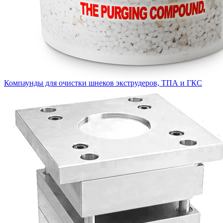
Компаунды для очистки шнеков экструдеров, ТПА и ГКС