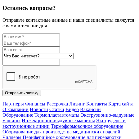
Остались вопросы?
Отправьте контактные данные и наши специалисты свяжутся
с вами в течение дня.
Отправить заявку
Партнеры
Финансы
Рассрочка
Лизинг
Контакты
Карта сайта
О компании
Новости
Статьи
Видео
Вакансии
Оборудование
Термопластавтоматы
Экструзионно-выдувные
машины
Инжекционно-выдувные машины
Экструдеры и
экструзионные линии
Термоформовочное оборудование
Оборудование для производства медицинских изделий
Чиллеры
Периферийное оборудование для переработки