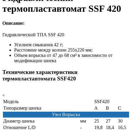
термопластавтомат SSF 420
Описание:
Гидравлический ТПА SSF 420
Усилием смыкания 42 т;
Расстояние между колонн 255х220 мм;
Объем впрыска от 47 до 68 см³ в зависимости от
модификации шнека
Технические характеристики
термопластавтомата SSF420
<
Модель
SSF420
Типоразмер шнека
A
B
C
Узел Впрыска
Диаметр шнека
мм
25
27
30
Отношение L/D
-
19,8
18,4
16,5