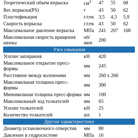
3
Теоретический объем впрыска
47
55
68
см
Вес впрыска(PS)
г
43
50
62
Пластификация
г/сек
3,5
4,3
5,9
Скорость впрыска
г/сек
43
50
62
Максимальное давление впрыска
МПа
241
207
168
Максимальная скорость вращения
об/
200
шнека
мин
Узел смыкания
Усилие запирания
кН
420
Максимальное открытие пресс-
мм
245
формы
Расстояние между колоннами
мм
260 х 260
Максимальная толщина пресс-
мм
300
формы
Минимальная толщина пресс-формы
мм
100
Максимальный ход толкателей
мм
65
Усилие толкателей
кН
25
Количество толкателей
шт.
1
Другие характеристики
Диаметр установочного отверстия
мм
80
Давление в гидросистеме
МПа
16