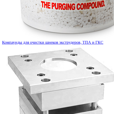
Компаунды для очистки шнеков экструдеров, ТПА и ГКС