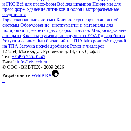
и ГКС
Всё для пресс-форм
Всё для штампов
Прижимы для
пресс-форм
Удаление литников и облоя
Быстроразъемные
соединения
Горячеканальные системы
Контроллеры горячеканальной
системы
Оборудование, инструменты и материалы для
полировки и ремонта пресс-форм, штампов
Микросварочные
аппараты
Захваты, кусачки, инструменты EOAT для роботов
Услуги и сервис
Литъё изделий на ТПА
Микролитьё изделий
на ТПА
Заточка ножей дробилок
Ремонт чиллеров
127254, Москва, ул. Руставели д. 14, стр. 6, оф. 8
Тел:
+7 495 755-91-45
Е-mail:
info@vivtech.ru
© ООО «ВИВТЕХ» 2009-2026
Разработано в
WebIKRA