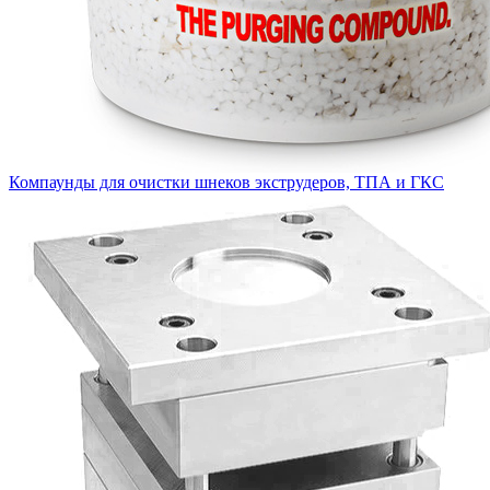
Компаунды для очистки шнеков экструдеров, ТПА и ГКС