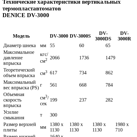
Технические характеристики вертикальных
термопластавтоматов
DENICE DV-3000
DV-
DV-
Модель
DV-3000
DV-3000S
3000DS
3000R
Диаметр шнека
мм
55
60
65
Максимальное
кгс/
давление
2066
1736
1479
2
см
впрыска
Теоретический
3
617
734
862
см
объем впрыска
Максимальный
г
561
668
784
вес впрыска (PS)
Объемная
3
см
/
скорость
199
237
282
сек
впрыска
Усилие
т
300
смыкания
Размер верхней
1380 х
1380 х
1380 х
1980 х
мм
плиты
1130
1130
1130
710
Размер нижней
1640 х