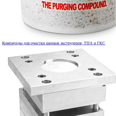
Компаунды для очистки шнеков экструдеров, ТПА и ГКС