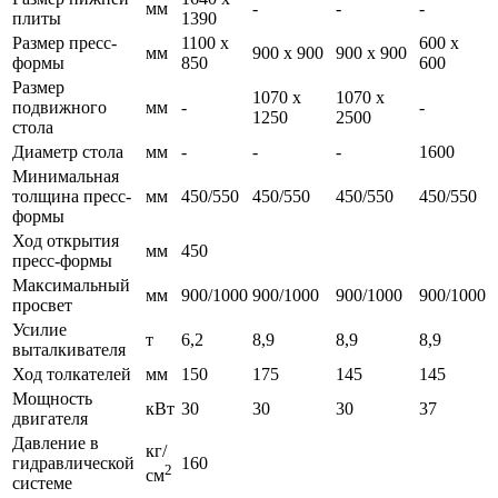
мм
-
-
-
плиты
1390
Размер пресс-
1100 х
600 х
мм
900 х 900
900 х 900
формы
850
600
Размер
1070 х
1070 х
подвижного
мм
-
-
1250
2500
стола
Диаметр стола
мм
-
-
-
1600
Минимальная
толщина пресс-
мм
450/550
450/550
450/550
450/550
формы
Ход открытия
мм
450
пресс-формы
Максимальный
мм
900/1000
900/1000
900/1000
900/1000
просвет
Усилие
т
6,2
8,9
8,9
8,9
выталкивателя
Ход толкателей
мм
150
175
145
145
Мощность
кВт
30
30
30
37
двигателя
Давление в
кг/
гидравлической
160
2
см
системе