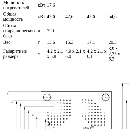
Мощность
кВт
17,6
нагревателей
Общая
кВт
47,6
47,6
47,6
54,6
мощность
Объем
гидравлического
л
720
бака
Вес
т
13,6
15,3
17,1
20,3
3,9 х
Габаритные
4,2 х 2,1
4,9 х 2,1 х
4,2 х 2,1 х
м
2,25 х
размеры
х 5,8
6,0
6,1
6,2