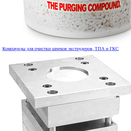
Компаунды для очистки шнеков экструдеров, ТПА и ГКС