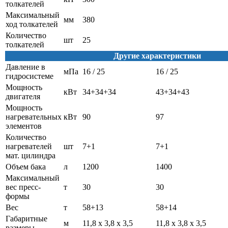
толкателей
Максимальный
мм
380
ход толкателей
Количество
шт
25
толкателей
Другие характеристики
Давление в
мПа
16 / 25
16 / 25
гидросистеме
Мощность
кВт
34+34+34
43+34+43
двигателя
Мощность
нагревательных
кВт
90
97
элементов
Количество
нагревателей
шт
7+1
7+1
мат. цилиндра
Объем бака
л
1200
1400
Максимальный
вес пресс-
т
30
30
формы
Вес
т
58+13
58+14
Габаритные
м
11,8 х 3,8 х 3,5
11,8 х 3,8 х 3,5
размеры