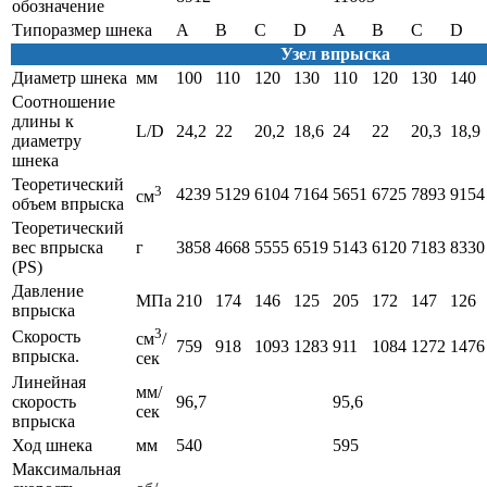
обозначение
Типоразмер шнека
A
B
C
D
A
B
C
D
Узел впрыска
Диаметр шнека
мм
100
110
120
130
110
120
130
140
Соотношение
длины к
L/D
24,2
22
20,2
18,6
24
22
20,3
18,9
диаметру
шнека
Теоретический
3
4239
5129
6104
7164
5651
6725
7893
9154
см
объем впрыска
Теоретический
вес впрыска
г
3858
4668
5555
6519
5143
6120
7183
8330
(PS)
Давление
МПа
210
174
146
125
205
172
147
126
впрыска
3
Cкорость
см
/
759
918
1093
1283
911
1084
1272
1476
впрыска.
сек
Линейная
мм/
скорость
96,7
95,6
сек
впрыска
Ход шнека
мм
540
595
Максимальная