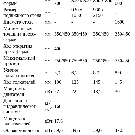
мм
800 х 800
800 х 800
формы
700
600
Размер
930 х
930 х
мм
-
-
подвижного стола
1050
2150
Диаметр стола
мм
-
-
-
1600
Минимальная
толщина пресс-
мм
350/450
350/450
350/450
350/450
формы
Ход открытия
мм
400
пресс-формы
Максимальный
мм
750/850
750/850
750/850
750/850
просвет
Усилие
т
3,9
6,2
8,9
8,9
выталкивателя
Ход толкателей
мм
100
125
145
145
Мощность
кВт
22
22
18,5
30
двигателя
Давление в
кг/
гидравлической
160
2
см
системе
Мощность
кВт
17,6
нагревателей
Общая мощность
кВт
39,6
39,6
39,6
47,6