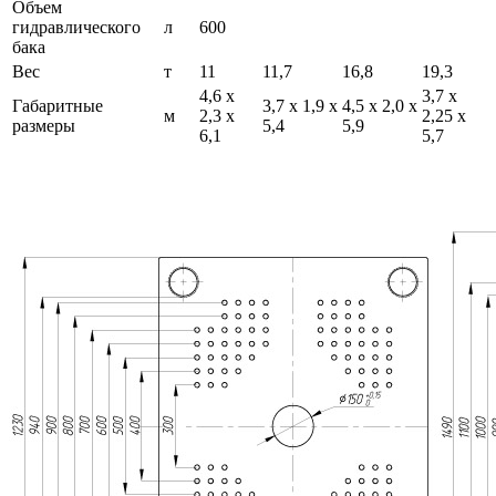
Объем
гидравлического
л
600
бака
Вес
т
11
11,7
16,8
19,3
4,6 х
3,7 х
Габаритные
3,7 х 1,9 х
4,5 х 2,0 х
м
2,3 х
2,25 х
размеры
5,4
5,9
6,1
5,7