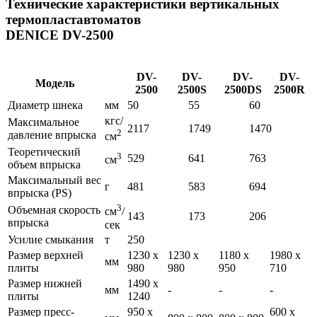
Технические характеристики вертикальных
термопластавтоматов
DENICE DV-2500
DV-
DV-
DV-
DV-
Модель
2500
2500S
2500DS
2500R
Диаметр шнека
мм
50
55
60
кгс/
Максимальное
2117
1749
1470
2
давление впрыска
см
Теоретический
3
529
641
763
см
объем впрыска
Максимальный вес
г
481
583
694
впрыска (PS)
3
Объемная скорость
см
/
143
173
206
впрыска
сек
Усилие смыкания
т
250
Размер верхней
1230 х
1230 х
1180 х
1980 х
мм
плиты
980
980
950
710
Размер нижней
1490 х
мм
-
-
-
плиты
1240
Размер пресс-
950 х
600 х