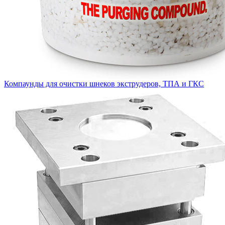
Компаунды для очистки шнеков экструдеров, ТПА и ГКС